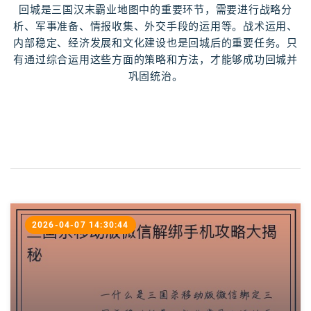
回城是三国汉末霸业地图中的重要环节，需要进行战略分
析、军事准备、情报收集、外交手段的运用等。战术运用、
内部稳定、经济发展和文化建设也是回城后的重要任务。只
有通过综合运用这些方面的策略和方法，才能够成功回城并
巩固统治。
2026-04-07 14:30:44