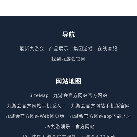
导航
最新九游会
产品展示
集团游戏
在线客服
找到九游会官网
网站地图
SiteMap
九游会官方网站官方网站
九游会官方网站手机版入口
九游会官方网站手机版官网
九游会官方网站Web网页版
九游会官方网站app下载地址
J9九游娱乐 - 官方网站
J9 - 中国九游会官方网站 - 九游会APP下载